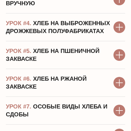
ВРУЧНУЮ
УРОК #4.
ХЛЕБ НА ВЫБРОЖЕННЫХ
ДРОЖЖЕВЫХ ПОЛУФАБРИКАТАХ
Искусство хлебопечения — это
прикосновения руками,
удивительные ощущения, страсть
и радость, аромат и вкус,
УРОК #5.
ХЛЕБ НА ПШЕНИЧНОЙ
воспоминания и новизна.
ЗАКВАСКЕ
Это любимое дело, которое дарит
радость и вдохновение, дает опору
в трудную минуту, помогает
УРОК #6.
ХЛЕБ НА РЖАНОЙ
заботиться о семье и близких
ЗАКВАСКЕ
УРОК #7.
ОСОБЫЕ ВИДЫ ХЛЕБА И
СДОБЫ