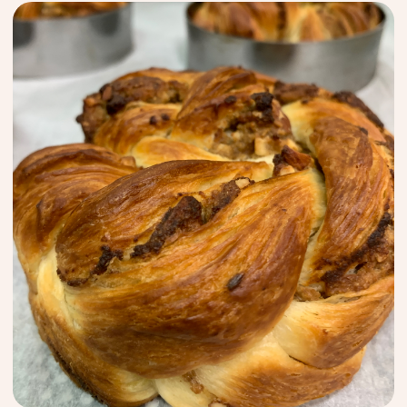
кураторами и другими
участниками возникшие вопросы.
Проверка домашних заданий — в
течение 3 месяцев с момента
получения доступа
Проверка домашних заданий
04
участников, выбравших вариант
курса с домашними заданиями — 3
рабочих дня после отправки
задания на проверку. Когда задание
будет проверено, вы получите
обратную связь с разбором
выполненной работы
Сертификат о прохождении курса
05
выдается участникам,
выполнившим в срок все
обязательные домашние задания
с итоговым баллом
не менее 70 (для участников,
выбравших вариант курса
с домашними заданиями)