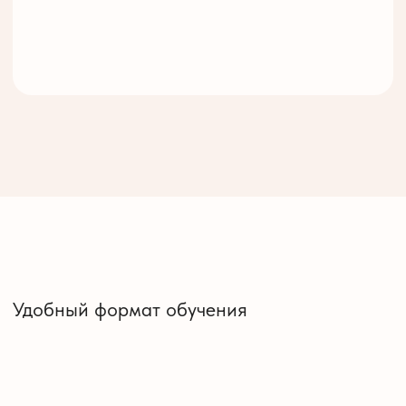
ТАРИФ КОМАНДНЫЙ
•
Для пекарни (группа 5-12 чел.)
•
Возможность проверки уровня
•
пекарей
•
Адаптированная программа курса
•
Отдельный чат
Старт по договоренности
ИНДИВИДУАЛЬНОЕ
СОПРОВОЖДЕНИЕ
уточнить стоимость