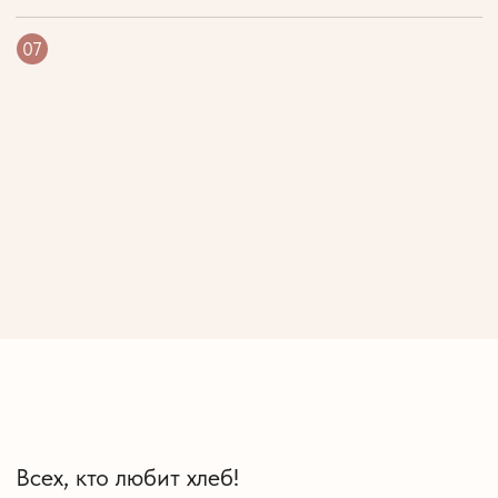
начинающих —
Вы отработаете продвинутые
и базовые навыки хлебопечения,
чтобы зарабатывать больше
03
РУКОВОДИТЕЛЕЙ ПЕКАРЕН
Специалисты ваших пекарен
повысят свой профессиональный
уровень: клиентов станет больше,
доход увеличится
Всех, кто любит хлеб! Кто хочет
погрузиться в философию Джеффри,