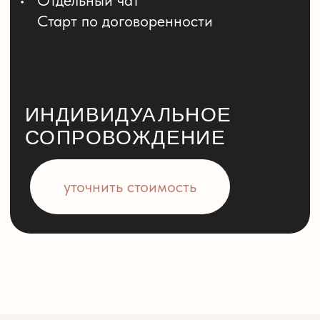
Гранд-мастер хлебопек
Идейный вдохновитель школы, и автор
бестселлера «Хлеб. Технология
и рецептуры»
У Джеффри за плечами более 45 лет
в профессиональном хлебопечении.
Он обучался мастерству как
самостоятельно, так и у немецких
и французских мастеров, работал пекарем,
был владельцем пекарни в Вермонте,
преподавал в хлебопекарных и кулинарных
школах Северной Америки, Германии,
Франции, Ирландии, Бразилии, Японии
и других стран
подробнее...