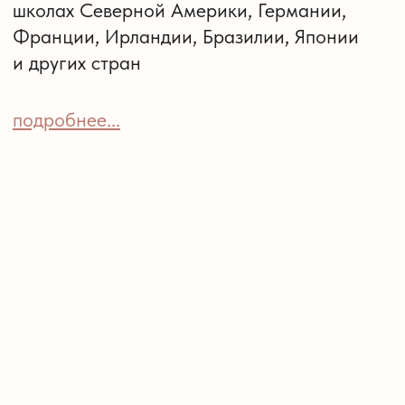
+7 921 968-25-25
TG
WA
INST
YOU
ОСТАЛИСЬ ВОПРОСЫ?
напишите нам