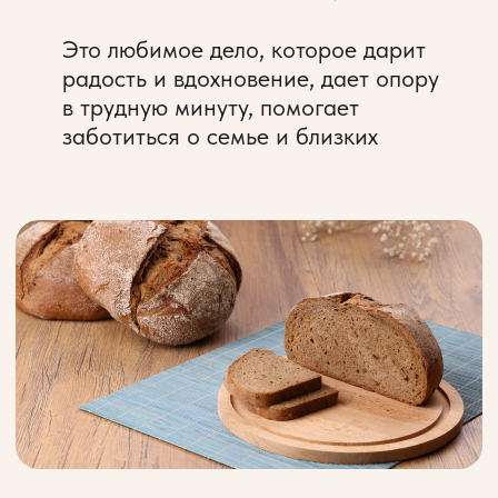
Оставляйте заявку и сразу
01
получайте письмо с
организационной информацией
и ссылкой на платежную систему.
После оплаты
в течение нескольких дней
открывается доступ к нулевому
уроку
Видеоуроки и материалы для
02
скачивания открываются согласно
расписанию. Большой пакет
видеорецептур открывается вместе
с 8 уроком. Доступ к материалам
курса — полгода
В чате Telegram вы обсуждаете
03